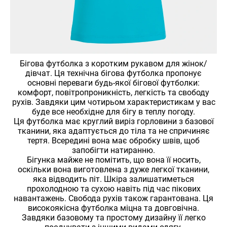
Бігова футболка з коротким рукавом для жінок/
дівчат. Ця технічна бігова футболка пропонує
основні переваги будь-якої бігової футболки:
комфорт, повітропроникність, легкість та свободу
рухів. Завдяки цим чотирьом характеристикам у вас
буде все необхідне для бігу в теплу погоду.
Ця футболка має круглий виріз горловини з базової
тканини, яка адаптується до тіла та не спричиняє
тертя. Всередині вона має обробку швів, щоб
запобігти натиранню.
Бігунка майже не помітить, що вона її носить,
оскільки вона виготовлена ​​з дуже легкої тканини,
яка відводить піт. Шкіра залишатиметься
прохолодною та сухою навіть під час пікових
навантажень. Свобода рухів також гарантована. Ця
високоякісна футболка міцна та довговічна.
Завдяки базовому та простому дизайну її легко