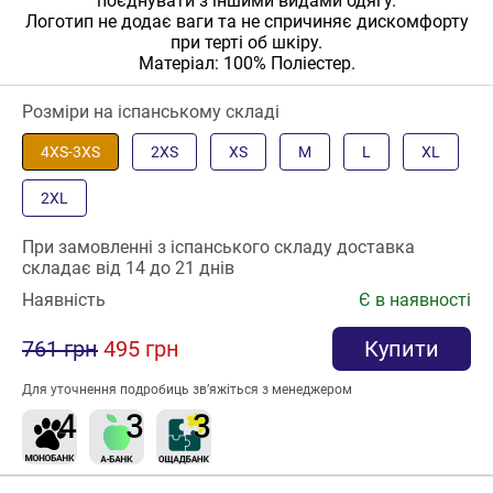
поєднувати з іншими видами одягу.
Логотип не додає ваги та не спричиняє дискомфорту
при терті об шкіру.
Матеріал: 100% Поліестер.
Розміри на іспанському складі
4XS-3XS
2XS
XS
M
L
XL
2XL
При замовленні з іспанського складу доставка
складає від 14 до 21 днів
Наявність
Є в наявності
761 грн
495 грн
Купити
Для уточнення подробиць зв’яжіться з менеджером