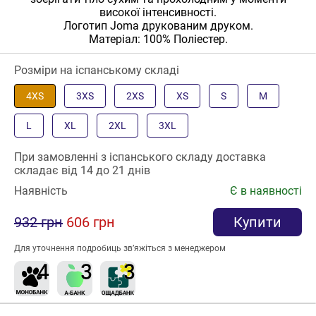
високої інтенсивності.
Логотип Joma друкованим друком.
Матеріал: 100% Поліестер.
Розміри на іспанському складі
4XS
3XS
2XS
XS
S
M
L
XL
2XL
3XL
При замовленні з іспанського складу доставка
складає від 14 до 21 днів
Наявність
Є в наявності
932 грн
606 грн
Купити
Для уточнення подробиць зв’яжіться з менеджером