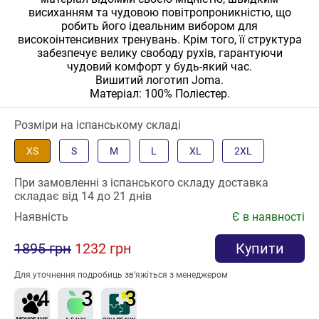
висиханням та чудовою повітропроникністю, що
робить його ідеальним вибором для
високоінтенсивних тренувань. Крім того, її структура
забезпечує велику свободу рухів, гарантуючи
чудовий комфорт у будь-який час.
Вишитий логотип Joma.
Матеріал: 100% Поліестер.
Розміри на іспанському складі
XS
S
M
L
XL
2XL
При замовленні з іспанського складу доставка
складає від 14 до 21 днів
Наявність
Є в наявності
1895 грн
1232 грн
Купити
Для уточнення подробиць зв’яжіться з менеджером