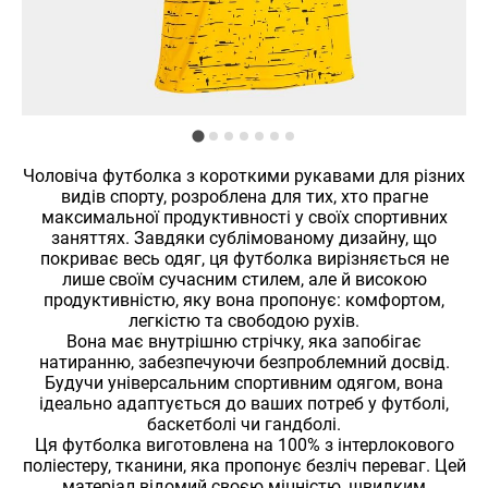
Чоловіча футболка з короткими рукавами для різних
видів спорту, розроблена для тих, хто прагне
максимальної продуктивності у своїх спортивних
заняттях. Завдяки сублімованому дизайну, що
покриває весь одяг, ця футболка вирізняється не
лише своїм сучасним стилем, але й високою
продуктивністю, яку вона пропонує: комфортом,
легкістю та свободою рухів.
Вона має внутрішню стрічку, яка запобігає
натиранню, забезпечуючи безпроблемний досвід.
Будучи універсальним спортивним одягом, вона
ідеально адаптується до ваших потреб у футболі,
баскетболі чи гандболі.
Ця футболка виготовлена ​​на 100% з інтерлокового
поліестеру, тканини, яка пропонує безліч переваг. Цей
матеріал відомий своєю міцністю, швидким