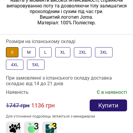
навіть у моменти високої інтенсивності, сприяючи
випаровуванню поту та дозволяючи тілу залишатися
прохолодним і сухим під час гри.
Вишитий логотип Joma.
Матеріал: 100% Поліестер.
Розміри на іспанському складі
S
M
L
XL
2XL
3XL
4XL
5XL
При замовленні з іспанського складу доставка
складає від 14 до 21 днів
Наявність
Є в наявності
1747 грн
1136 грн
Купити
Для уточнення подробиць зв’яжіться з менеджером