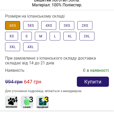
Вишитий логотип Joma.
Матеріал: 100% Поліестер.
Розміри на іспанському складі
6XS
5XS
4XS
3XS
2XS
XS
S
M
L
XL
2XL
3XL
4XL
При замовленні з іспанського складу доставка
складає від 14 до 21 днів
Наявність
Є в наявності
994 грн
647 грн
Купити
Для уточнення подробиць зв’яжіться з менеджером