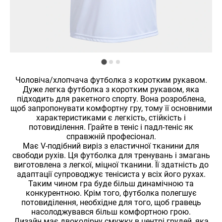
Чоловіча/хлопчача футболка з коротким рукавом.
Дуже легка футболка з коротким рукавом, яка
підходить для ракетного спорту. Вона розроблена,
щоб запропонувати комфортну гру, тому її основними
характеристиками є легкість, стійкість і
потовиділення. Грайте в теніс і падл-теніс як
справжній професіонал.
Має V-подібний виріз з еластичної тканини для
свободи рухів. Ця футболка для тренувань і змагань
виготовлена з легкої, міцної тканини. Її здатність до
адаптації супроводжує тенісиста у всіх його рухах.
Таким чином гра буде більш динамічною та
конкурентною. Крім того, футболка полегшує
потовиділення, необхідне для того, щоб гравець
насолоджувався більш комфортною грою.
Дизайн має двоколірну смужку в центрі грудей, яка