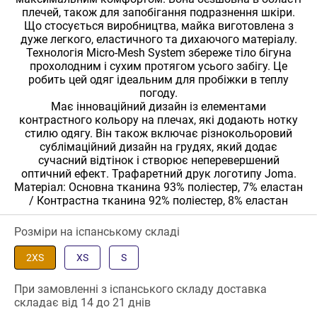
плечей, також для запобігання подразнення шкіри.
Що стосується виробництва, майка виготовлена з
дуже легкого, еластичного та дихаючого матеріалу.
Технологія Micro-Mesh System збереже тіло бігуна
прохолодним і сухим протягом усього забігу. Це
робить цей одяг ідеальним для пробіжки в теплу
погоду.
Має інноваційний дизайн із елементами
контрастного кольору на плечах, які додають нотку
стилю одягу. Він також включає різнокольоровий
сублімаційний дизайн на грудях, який додає
сучасний відтінок і створює неперевершений
оптичний ефект. Трафаретний друк логотипу Joma.
Матеріал: Основна тканина 93% поліестер, 7% еластан
/ Контрастна тканина 92% поліестер, 8% еластан
Розміри на іспанському складі
2XS
XS
S
При замовленні з іспанського складу доставка
складає від 14 до 21 днів