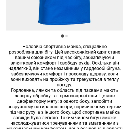
Чоловіча спортивна майка, спеціально
розроблена для бігу. Цей високоякісний одяг стане
вашим союзником під час бігу, забезпечуючи
винятковий комфорт і свободу рухів. Оскільки він
надлегкий, він стане незамінним у гардеробі бігуна,
забезпечуючи комфорт і прохолоду щоразу, коли
вони виходять на пробіжку та тренуються в теплу
погоду.
Горловина, лямки та область під пахвами мають
лазерну обробку та термозварені шви. Це має
двофакторну мету: з одного боку, запобігти
незручному натиранню шкіри, спричиненому тертям
під час руху; а з іншого боку, щоб спортивна майка
завжди була легкою. Таким чином бігун зможе
насолоджуватися тренуваннями та змаганнями з
максимальним комфортом. Вона безшовна в області