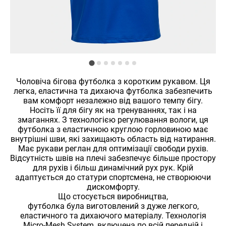
Чоловіча бігова футболка з коротким рукавом. Ця
легка, еластична та дихаюча футболка забезпечить
вам комфорт незалежно від вашого темпу бігу.
Носіть її для бігу як на тренуваннях, так і на
змаганнях. З технологією регулювання вологи, ця
футболка з еластичною круглою горловиною має
внутрішні шви, які захищають область від натирання.
Має рукави реглан для оптимізації свободи рухів.
Відсутність швів на плечі забезпечує більше простору
для рухів і більш динамічний рух рук. Крій
адаптується до статури спортсмена, не створюючи
дискомфорту.
Що стосується виробництва,
футболка була виготовлений з дуже легкого,
еластичного та дихаючого матеріалу. Технологія
Micro-Mesh System, включена по всій передній і