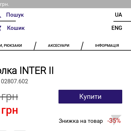
грн.
UA
Кошик
ENG
И, РЮКЗАКИ
АКСЕСУАРИ
ІНФОРМАЦІЯ
лка INTER II
102807.602
 грн
Купити
 грн
-35%
Знижка на товар