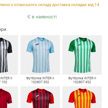
енні з іспанського складу доставка складає від 14
Є в наявності
ори
INTER II
Футболка INTER II
Футболка INTER II
7.102
102807.352
102807.452