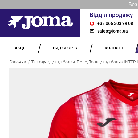
Без
Відділ продажу
+38 066 303 99 08
sales@joma.ua
АКЦІЇ
ВИД СПОРТУ
КОЛЕКЦІЇ
Головна
Тип одягу
Футболки, Поло, Топи
Футболка INTER I