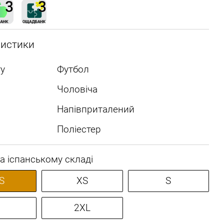
ристики
у
Футбол
Чоловіча
Напівприталений
Поліестер
а іспанському складі
S
XS
S
2XL