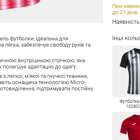
При замовл
до 21 днів
Наявність
Інші коль
дель футболки, ідеальна для
а легка, забезпечує свободу рухів та
тичною внутрішньою стрічкою, яка
 полегшує адаптацію до одягу.
з легкої, м'якої та гнучкої тканини,
авіть оснащена технологією Micro-
отовиділення, підтримувати постійну
Футболка 
10280