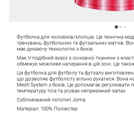
Футболка для чоловіків/хлопців. Це технічна мо
тренувань, футбольних та футзальних матчів. Вон
має дихаючу технологію з боків.
Має V-подібний виріз з основної тканини з елас
обмежує можливе натирання в цій зоні. Це також
Ця футболка для футболу та футзалу виготовлена ​​
що дозволяє футболісту вільно рухатися. Вона н
Mesh System з боків. Це допомагає регулювати п
температуру тіла та усуває неприємний запах.
Сублімований логотип Joma.
Матеріал: 100% Поліестер.