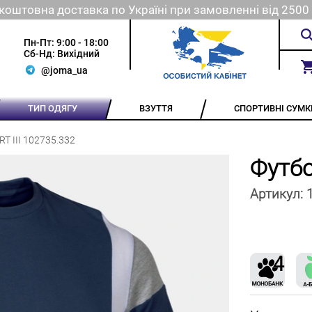
коштовна доставка по Україні при замовленні від 2500 
Пн-Пт: 9:00 - 18:00
Сб-Нд: Вихідний
@joma_ua
ТИП ОДЯГУ
ВЗУТТЯ
СПОРТИВНІ СУМК
T III 102735.332
Футбо
Артикул: