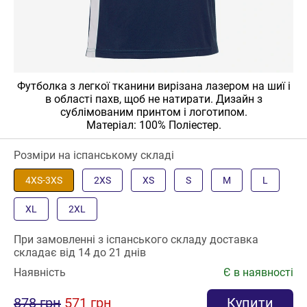
Футболка з легкої тканини вирізана лазером на шиї і
в області пахв, щоб не натирати. Дизайн з
сублімованим принтом і логотипом.
Матеріал: 100% Поліестер.
Розміри на іспанському складі
4XS-3XS
2XS
XS
S
M
L
XL
2XL
При замовленні з іспанського складу доставка
складає від 14 до 21 днів
Наявність
Є в наявності
878 грн
571 грн
Купити