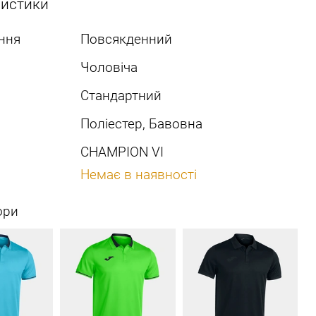
ристики
ння
Повсякденний
Чоловіча
Стандартний
Поліестер, Бавовна
CHAMPION VI
Немає в наявності
ори