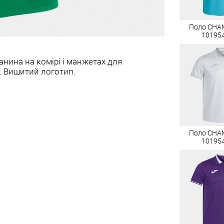
Поло CHA
10195
анина на комірі і манжетах для
. Вишитий логотип.
Поло CHA
10195