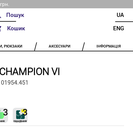
грн.
UA
Кошик
ENG
И, РЮКЗАКИ
АКСЕСУАРИ
ІНФОРМАЦІЯ
 CHAMPION VI
101954.451