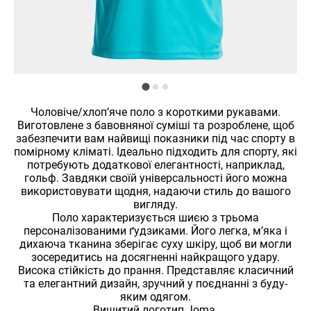
Чоловіче/хлопʼяче поло з короткими рукавами.
Виготовлене з бавовняної суміші та розроблене, щоб
забезпечити вам найвищі показники під час спорту в
помірному кліматі. Ідеально підходить для спорту, які
потребують додаткової елегантності, наприклад,
гольф. Завдяки своїй універсальності його можна
використовувати щодня, надаючи стиль до вашого
вигляду.
Поло характеризується шиєю з трьома
персоналізованими ґудзиками. Його легка, м’яка і
дихаюча тканина зберігає суху шкіру, щоб ви могли
зосередитись на досягненні найкращого удару.
Висока стійкість до прання. Представляє класичний
та елегантний дизайн, зручний у поєднанні з буду-
яким одягом.
Вишитий логотип Joma.