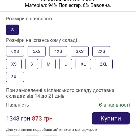
Матеріал: 94% Поліестер, 6% Бавовна.
Розміри в наявності
S
Розміри на іспанському складі
6XS
5XS
4XS
3XS
2XS
XS
S
M
L
XL
2XL
3XL
При замовленні з іспанського складу доставка
складає від 14 до 21 днів
Наявність
Є в наявності
1343 грн
873 грн
Купити
Для уточнення подробиць зв’яжіться з менеджером