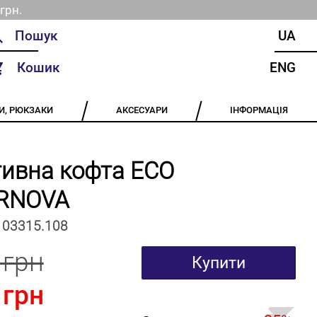
грн.
UA
Кошик
ENG
И, РЮКЗАКИ
АКСЕСУАРИ
ІНФОРМАЦІЯ
ивна кофта ECO
RNOVA
103315.108
 грн
Купити
 грн