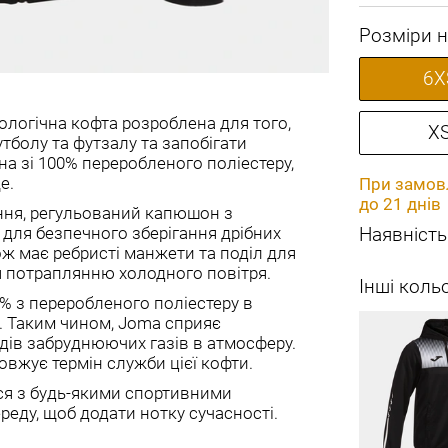
Розміри н
6X
кологічна кофта розроблена для того,
X
болу та футзалу та запобігати
 ​​зі 100% переробленого поліестеру,
е.
При замовл
до 21 днів
ння, регульований капюшон з
 для безпечного зберігання дрібних
Наявність
ож має ребристі манжети та поділ для
я потраплянню холодного повітря.
Інші коль
0% з переробленого поліестеру в
. Таким чином, Joma сприяє
ів забруднюючих газів в атмосферу.
овжує термін служби цієї кофти.
ся з будь-якими спортивними
еду, щоб додати нотку сучасності.