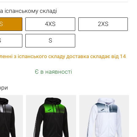
а іспанському складі
S
4XS
2XS
S
S
енні з іспанського складу доставка складає від 14
Є в наявності
ори