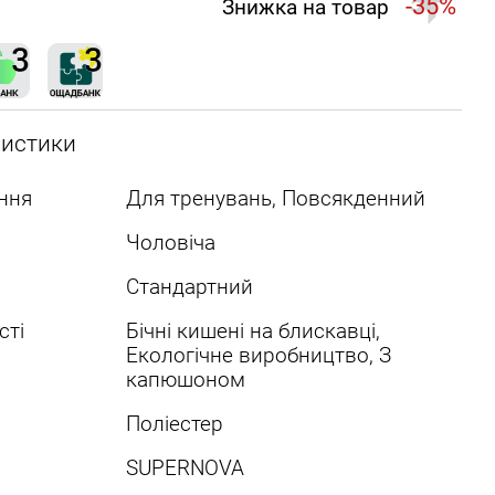
-35%
Знижка на товар
ристики
ння
Для тренувань, Повсякденний
Чоловіча
Стандартний
сті
Бічні кишені на блискавці,
Екологічне виробництво, З
капюшоном
Поліестер
SUPERNOVA