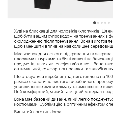
Худі на блискавці для чоловіків/хлопчиків. Ця е
щоб бути вашим супроводом на тренуваннях з фут
охолодженню після тренування. Вона виготовлена
щоб зменшити вплив на навколишнє середовищ
Має язичок для легкого відкривання та закрива
плоскими шнурками та бічні кишені на блискавці
предметів, таких як телефон або ключі. Вона так
оптимальної, комфортної посадки та запобіганн
Що стосується виробництва, виготовлена ​​на 10
рамках екологічно чистого виробничого процесу
уповільненню зміни клімату та зменшенню викид
Цей комфортний, м'який та міцний матеріал прод
Вона має базовий дизайн, який легко поєднуєть
костюмами. Сублімацію з оптичним ефектом спер
Вишитий логотип Joma.