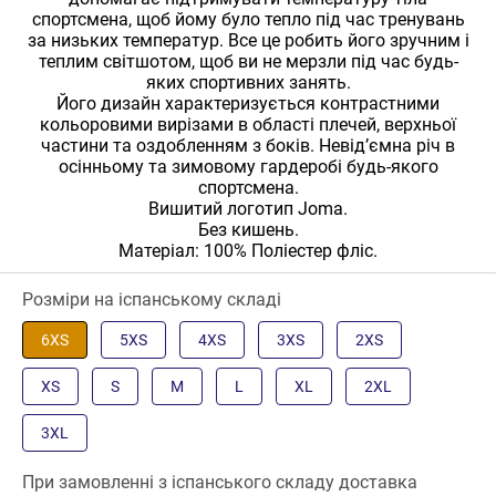
спортсмена, щоб йому було тепло під час тренувань
за низьких температур. Все це робить його зручним і
теплим світшотом, щоб ви не мерзли під час будь-
яких спортивних занять.
Його дизайн характеризується контрастними
кольоровими вирізами в області плечей, верхньої
частини та оздобленням з боків. Невід’ємна річ в
осінньому та зимовому гардеробі будь-якого
спортсмена.
Вишитий логотип Joma.
Без кишень.
Матеріал: 100% Поліестер фліс.
Розміри на іспанському складі
6XS
5XS
4XS
3XS
2XS
XS
S
M
L
XL
2XL
3XL
При замовленні з іспанського складу доставка