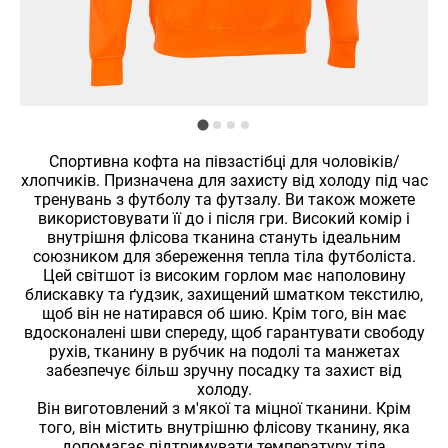
Спортивна кофта на півзастібці для чоловіків/
хлопчиків. Призначена для захисту від холоду під час
тренувань з футболу та футзалу. Ви також можете
використовувати її до і після гри. Високий комір і
внутрішня флісова тканина стануть ідеальним
союзником для збереження тепла тіла футболіста.
Цей світшот із високим горлом має наполовину
блискавку та ґудзик, захищений шматком текстилю,
щоб він не натирався об шию. Крім того, він має
вдосконалені шви спереду, щоб гарантувати свободу
рухів, тканину в рубчик на подолі та манжетах
забезпечує більш зручну посадку та захист від
холоду.
Він виготовлений з м'якої та міцної тканини. Крім
того, він містить внутрішню флісову тканину, яка
допомагає підтримувати температуру тіла