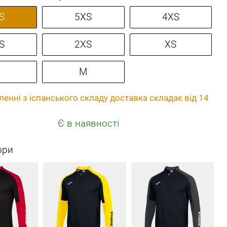
S
5XS
4XS
S
2XS
XS
M
енні з іспанського складу доставка складає від 14
Є в наявності
ори