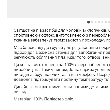
Світшот на півзастібці для чоловіків/хлопчиків.
спортивною кофтою, виготовленою з перероблен
тканина забезпечує термозахист у прохолодну по
Має блискавку до грудей для регулювання покрит
підборіддя є захисна стрічка для запобігання п
регулюють облягання тіла. Крім того, отвори вни
Ця кофта виготовлена ​​на 100% з переробленого
виробництва. Таким чином, Joma сприяє уповіл
викидів забруднюючих газів в атмосферу. Всереди
дозволяє підтримувати постійну температуру тіл
Дизайн з контрастними кольоровими деталями 
вигляді.
Матеріал: 100% Поліестер фліс.