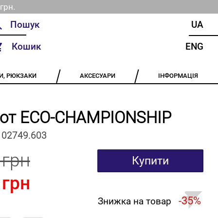
грн.
UA
Кошик
ENG
И, РЮКЗАКИ
АКСЕСУАРИ
ІНФОРМАЦІЯ
шот ECO-CHAMPIONSHIP
102749.603
 грн
Купити
 грн
-35%
Знижка на товар