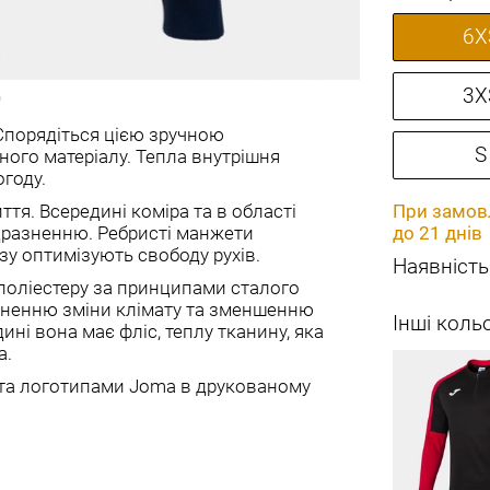
6X
3X
 Спорядіться цією зручною
S
ого матеріалу. Тепла внутрішня
году.
тя. Всередині коміра та в області
При замовл
одразненню. Ребристі манжети
до 21 днів
зу оптимізують свободу рухів.
Наявність
 поліестеру за принципами сталого
ьненню зміни клімату та зменшенню
Інші коль
ні вона має фліс, теплу тканину, яка
а.
та логотипами Joma в друкованому