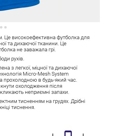
м. Це високоефективна футболка для
цної та дихаючої тканини. Це
тболка не заважала грі.
оди рухів.
ена з легкої, міцної та дихаючої
технологія Micro-Mesh System
ста прохолодною в будь-який час.
икнути охолодження після
викликають неприємні запахи.
ктним тисненням на грудях. Дрібні
ніці тиснення.