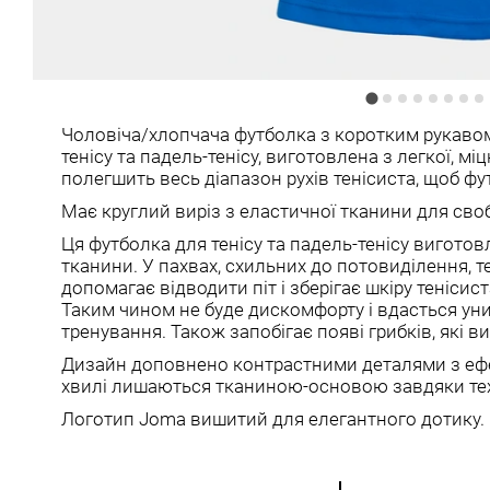
Чоловіча/хлопчача футболка з коротким рукаво
тенісу та падель-тенісу, виготовлена з легкої, мі
полегшить весь діапазон рухів тенісиста, щоб фу
Має круглий виріз з еластичної тканини для своб
Ця футболка для тенісу та падель-тенісу виготовл
тканини. У пахвах, схильних до потовиділення, 
допомагає відводити піт і зберігає шкіру теніси
Таким чином не буде дискомфорту і вдасться ун
тренування. Також запобігає появі грибків, які 
Дизайн доповнено контрастними деталями з ефе
хвилі лишаються тканиною-основою завдяки тех
Логотип Joma вишитий для елегантного дотику.