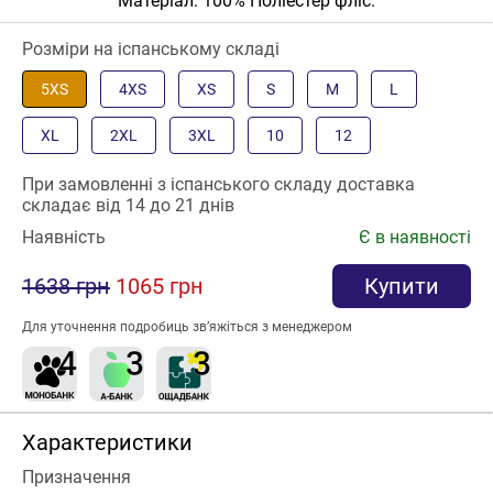
Матеріал: 100% Поліестер фліс.
Розміри на іспанському складі
5XS
4XS
XS
S
M
L
XL
2XL
3XL
10
12
При замовленні з іспанського складу доставка
складає від 14 до 21 днів
Наявність
Є в наявності
1638 грн
1065 грн
Купити
Для уточнення подробиць зв’яжіться з менеджером
Характеристики
Призначення