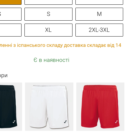
S
S
M
XL
2XL-3XL
енні з іспанського складу доставка складає від 14
Є в наявності
ори