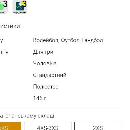
ристики
у
Волейбол, Футбол, Гандбол
ння
Для гри
Чоловіча
Стандартний
Поліестер
145 г
а іспанському складі
5XS
4XS-3XS
2XS