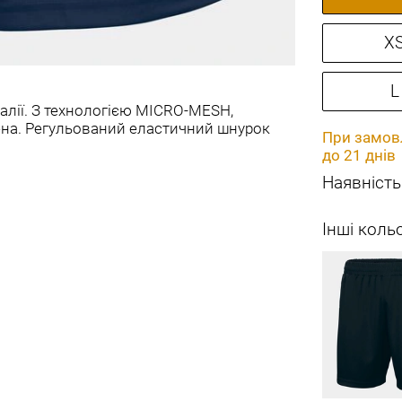
X
L
лії. З технологією MICRO-MESH,
на. Регульований еластичний шнурок
При замовл
до 21 днів
Наявність
Інші коль