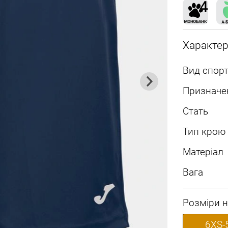
Характе
Вид спорт
Призначе
Стать
Тип крою
Матеріал
Вага
Розміри н
6XS-