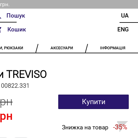
грн.
UA
Кошик
ENG
И, РЮКЗАКИ
АКСЕСУАРИ
ІНФОРМАЦІЯ
и TREVISO
100822.331
грн
Купити
грн
-35%
Знижка на товар