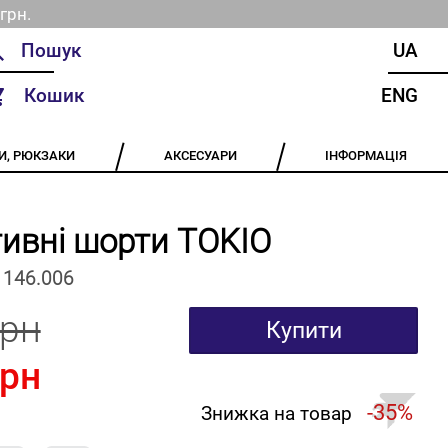
грн.
UA
Кошик
ENG
И, РЮКЗАКИ
АКСЕСУАРИ
ІНФОРМАЦІЯ
ивні шорти TOKIO
1146.006
грн
Купити
грн
-35%
Знижка на товар