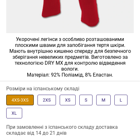
Укорочені легінси з особливо розташованими
плоскими швами для запобігання тертя шкіри.
Мають внутрішню кишеню спереду для безпечного
зберігання невеликих предметів. Виготовлено за
технологією DRY MX для контролю відведення
вологи.
Матеріал: 92% Поліамід, 8% Еластан.
Розміри на іспанському складі
4XS-3XS
2XS
XS
S
M
L
XL
При замовленні з іспанського складу доставка
складає від 14 до 21 днів