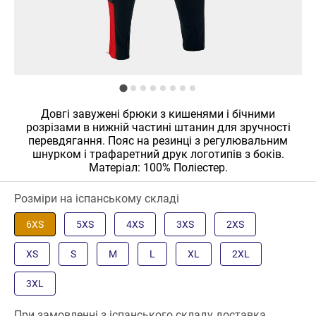
Довгі завужені брюки з кишенями і бічними
розрізами в нижній частині штанин для зручності
перевдягання. Пояс на резинці з регулювальним
шнурком і трафаретний друк логотипів з боків.
Матеріал: 100% Поліестер.
Розміри на іспанському складі
6XS
5XS
4XS
3XS
2XS
XS
S
M
L
XL
2XL
3XL
При замовленні з іспанського складу доставка