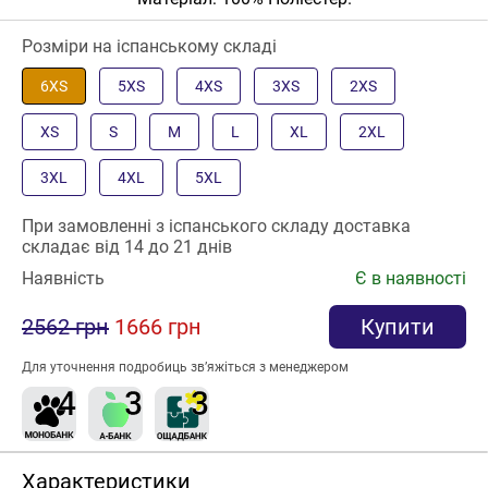
Розміри на іспанському складі
6XS
5XS
4XS
3XS
2XS
XS
S
M
L
XL
2XL
3XL
4XL
5XL
При замовленні з іспанського складу доставка
складає від 14 до 21 днів
Наявність
Є в наявності
2562 грн
1666 грн
Купити
Для уточнення подробиць зв’яжіться з менеджером
Характеристики