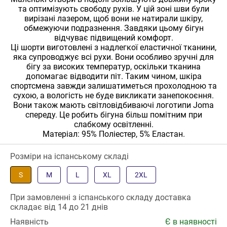
та оптимізують свободу рухів. У цій зоні шви були
вирізані лазером, щоб вони не натирали шкіру,
обмежуючи подразнення. Завдяки цьому бігун
відчуває підвищений комфорт.
Ці шорти виготовлені з надлегкої еластичної тканини,
яка супроводжує всі рухи. Вони особливо зручні для
бігу за високих температур, оскільки тканина
допомагає відводити піт. Таким чином, шкіра
спортсмена завжди залишатиметься прохолодною та
сухою, а вологість не буде викликати занепокоєння.
Вони також мають світловідбиваючі логотипи Joma
спереду. Це робить бігуна більш помітним при
слабкому освітленні.
Матеріал: 95% Поліестер, 5% Еластан.
Розміри на іспанському складі
S
M
L
XL
2XL
При замовленні з іспанського складу доставка
складає від 14 до 21 днів
Наявність
Є в наявності