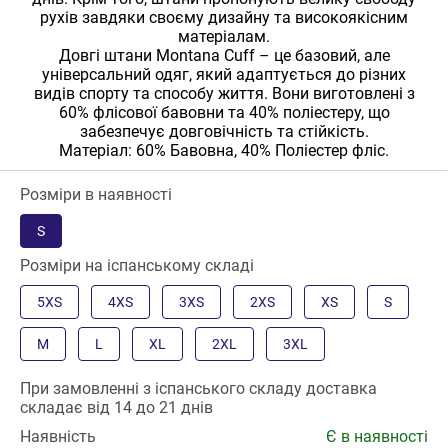
рухів завдяки своєму дизайну та високоякісним
матеріалам.
Довгі штани Montana Cuff – це базовий, але
універсальний одяг, який адаптується до різних
видів спорту та способу життя. Вони виготовлені з
60% флісової бавовни та 40% поліестеру, що
забезпечує довговічність та стійкість.
Матеріал: 60% Бавовна, 40% Поліестер фліс.
Розміри в наявності
S
Розміри на іспанському складі
5XS
4XS
3XS
2XS
XS
S
M
L
XL
2XL
3XL
При замовленні з іспанського складу доставка
складає від 14 до 21 днів
Наявність
Є в наявності