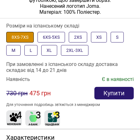
футболкою, щоб завершити образ.
Нанесений логотип Joma.
Матеріал: 100% Поліестер.
Розміри на іспанському складі
8XS-7XS
6XS-5XS
2XS
XS
S
M
L
XL
2XL-3XL
При замовленні з іспанського складу доставка
складає від 14 до 21 днів
Наявність
Є в наявності
730 грн
475 грн
Купити
Для уточнення подробиць зв’яжіться з менеджером
Характеристики