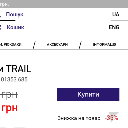
грн.
UA
Кошик
ENG
И, РЮКЗАКИ
АКСЕСУАРИ
ІНФОРМАЦІЯ
и TRAIL
101353.685
 грн
Купити
 грн
-35%
Знижка на товар