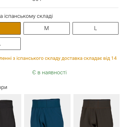
а іспанському складі
M
L
L
енні з іспанського складу доставка складає від 14
Є в наявності
ори