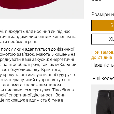
Розміри н
S
чі, підходять для носіння як під час
актичні завдяки численним кишеням на
X
ати необхідні речі.
поясу, який адаптується до фізичної
При замовл
помогою зав’язок. Мають 5 кишень на
до 21 днів
порядкувати ваші закуски: енергетичні
 ваші особисті речі, такі як мобільний
Наявність
астібку-блискавку. Крім того,
 кроку та оптимізують свободу рухів.
Інші коль
о матеріалу, який супроводжує всі
кож допомагає належним чином
при високих температурах. Тіло бігуна
ієї спортивної діяльності. Вони
е покращує видимість бігуна в