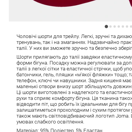
Чоловічі шорти для трейлу. Легкі, зручні та дихаю
тренувань, так і на змаганнях. Надзвичайно пр
талії. У них ви зможете зручно та безпечно зберіг
Шорти прилягають до талії завдяки еластичному 
форми бігуна. Посадку можна регулювати за до
талії з легкої сітки та еластичної стрічки, щоб у
батончики, гель, пляшки «м'якої фляжки» тощо; та
телефон, ключі чи навушники. Задня кишеня має з
маленькі отвори внизу шорт збільшують довжину
Ці шорти виготовлені з надлегкого та еластичног
рухи та сприяє комфорту бігуна. Ця тканина та
відводити піт, що робить їх ідеальними для бігу 
залишатиметься прохолодним і сухим протягом ус
також мають світловідбиваючий логотип Joma. Ц
умовах слабкого освітлення.
Матеріал: 95% Поліестер, 5% Еластан.