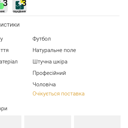
ристики
у
Футбол
ття
Натуральне поле
атеріал
Штучна шкіра
Професійний
Чоловіча
Очікується поставка
ори