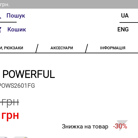
грн.
UA
Кошик
ENG
И, РЮКЗАКИ
АКСЕСУАРИ
ІНФОРМАЦІЯ
и POWERFUL
POWS2601FG
 грн
 грн
-30%
Знижка на товар