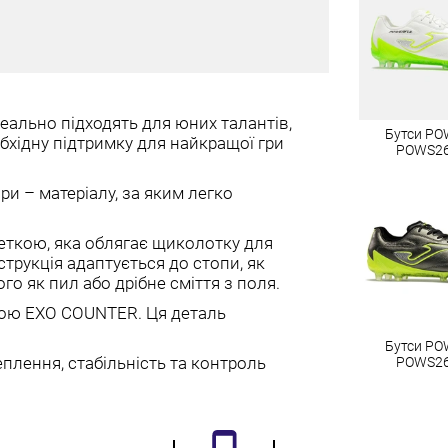
деально підходять для юних талантів,
Бутси P
обхідну підтримку для найкращої гри
POWS2
и – матеріалу, за яким легко
ткою, яка облягає щиколотку для
трукція адаптується до стопи, як
го як пил або дрібне сміття з поля.
кою EXO COUNTER. Ця деталь
Бутси P
плення, стабільність та контроль
POWS2