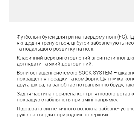
Футбольні бутси для гри на твердому полі (FG). І
які щодня тренуються, ці бутси забезпечують не
та подальшого розвитку на полі.
Класичний верх виготовлений зі синтетичної шкір
доглядати та який довговічний.
Вони оснащені системою SOCK SYSTEM – шкарпе
покращення посадки та комфорту. Ця гнучка конс
друга шкіра, та запобігає потраплянню бруду, тако
Задня частина посилена контрп'ятковою встав
покращує стабільність при зміні напрямку.
Підошва із синтетичного волокна забезпечує зче
рухів на твердих природних поверхнях.