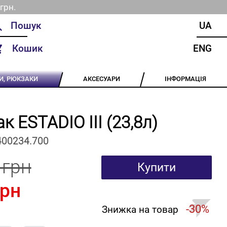
грн.
UA
Кошик
ENG
И, РЮКЗАКИ
АКСЕСУАРИ
ІНФОРМАЦІЯ
к ESTADIO III (23,8л)
400234.700
 грн
Купити
грн
-30%
Знижка на товар