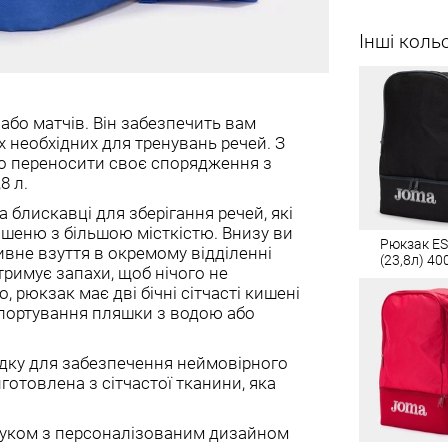
Інші коль
або матчів. Він забезпечить вам
іх необхідних для тренувань речей. З
 переносити своє спорядження з
8 л.
 блискавці для зберігання речей, які
шеню з більшою місткістю. Внизу ви
Рюкзак EST
ивне взуття в окремому відділенні
(23,8л) 40
тримує запахи, щоб нічого не
, рюкзак має дві бічні сітчасті кишені
спортування пляшки з водою або
адку для забезпечення неймовірного
отовлена ​​з сітчастої тканини, яка
уком з персоналізованим дизайном