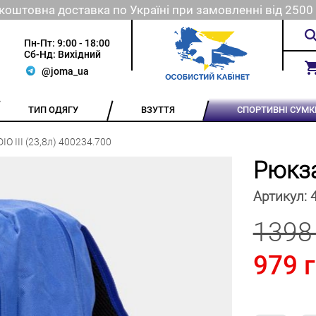
коштовна доставка по Україні при замовленні від 2500 
Пн-Пт: 9:00 - 18:00
Сб-Нд: Вихідний
@joma_ua
ТИП ОДЯГУ
ВЗУТТЯ
СПОРТИВНІ СУМК
O III (23,8л) 400234.700
Рюкза
Артикул:
1398
979 