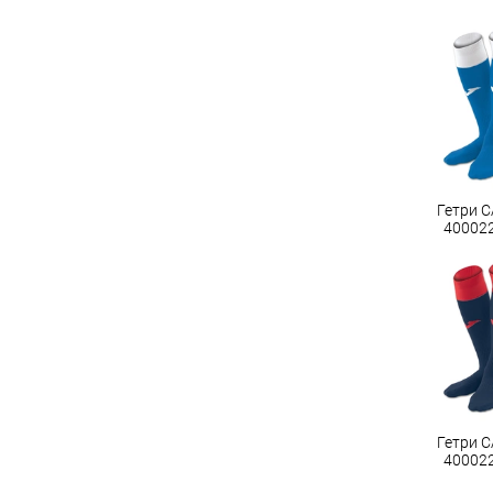
Гетри C
40002
Гетри C
40002