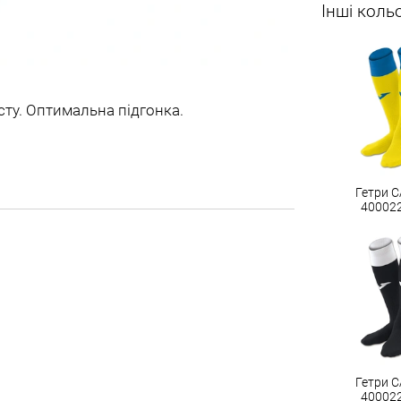
Інші коль
сту. Оптимальна підгонка.
Гетри C
40002
Гетри C
40002