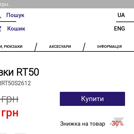
грн.
UA
Кошик
ENG
И, РЮКЗАКИ
АКСЕСУАРИ
ІНФОРМАЦІЯ
вки RT50
RRT50S2612
 грн
Купити
 грн
-30%
Знижка на товар