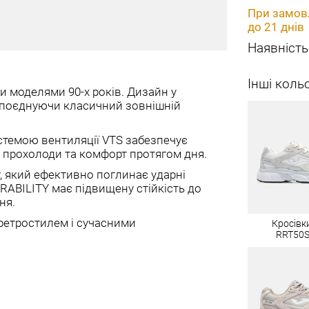
При замовл
до 21 днів
Наявність
Інші коль
и моделями 90-х років. Дизайн у
, поєднуючи класичний зовнішній
системою вентиляції VTS забезпечує
я прохолоди та комфорт протягом дня.
, який ефективно поглинає ударні
RABILITY має підвищену стійкість до
ня.
 ретростилем і сучасними
Кросівк
RRT50