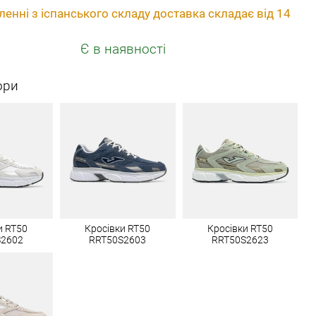
енні з іспанського складу доставка складає від 14
Є в наявності
ори
и RT50
Кросівки RT50
Кросівки RT50
S2602
RRT50S2603
RRT50S2623