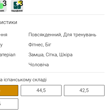
ристики
ння
Повсякденний, Для тренувань
у
Фітнес, Біг
атеріал
Замша, Сітка, Шкіра
Чоловіча
а іспанському складі
4
44,5
42,5
5