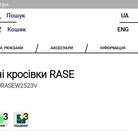
грн.
UA
Кошик
ENG
И, РЮКЗАКИ
АКСЕСУАРИ
ІНФОРМАЦІЯ
і кросівки RASE
JRASEW2523V