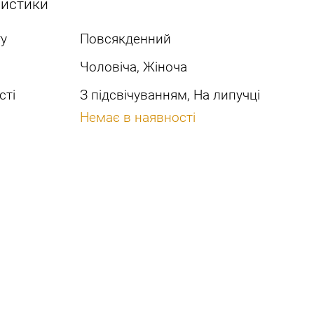
ристики
у
Повсякденний
Чоловіча, Жіноча
сті
З підсвічуванням, На липучці
Немає в наявності