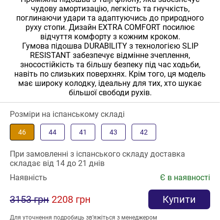
чудову амортизацію, легкість та гнучкість,
поглинаючи удари та адаптуючись до природного
руху стопи. Дизайн EXTRA COMFORT посилює
відчуття комфорту з кожним кроком.
Гумова підошва DURABILITY з технологією SLIP
RESISTANT забезпечує відмінне зчеплення,
зносостійкість та більшу безпеку під час ходьби,
навіть по слизьких поверхнях. Крім того, ця модель
має широку колодку, ідеальну для тих, хто шукає
більшої свободи рухів.
Розміри на іспанському складі
46
44
41
43
42
При замовленні з іспанського складу доставка
складає від 14 до 21 днів
Наявність
Є в наявності
3153 грн
2208 грн
Купити
Для уточнення подробиць зв’яжіться з менеджером